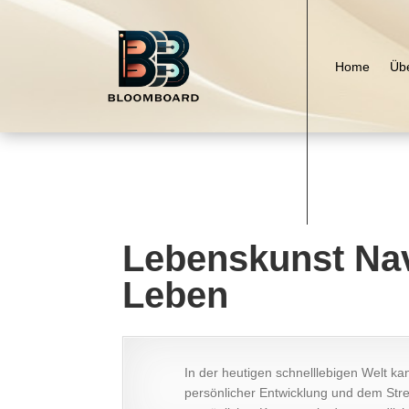
Home
Üb
Lebenskunst Navi
Leben
In der heutigen schnelllebigen Welt k
persönlicher Entwicklung und dem Stre