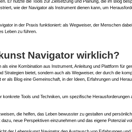
en. Er nutzte die Tools zur Zielsetzung und Planung, die im Blog bes
lustriert, wie der Navigator als Instrument dienen kann, um Herausf
gator in der Praxis funktioniert: als Wegweiser, der Menschen dabei un
es Leben zu führen.
kunst Navigator wirklich?
 als eine Kombination aus Instrument, Anleitung und Plattform für g
d Strategien bietet, sondern auch als Wegweiser, der durch die kom
ert er als Blog eine Gemeinschaft, in der Ideen, Erfahrungen und Hera
or konkrete Tools und Techniken, um spezifische Herausforderungen
weisen, die helfen, das Leben bewusster zu gestalten und persönlich
ert dazu, neue Perspektiven einzunehmen und das eigene Potenzial vo
cht der Lebenskunst Navigator den Austausch von Erfahrungen und 