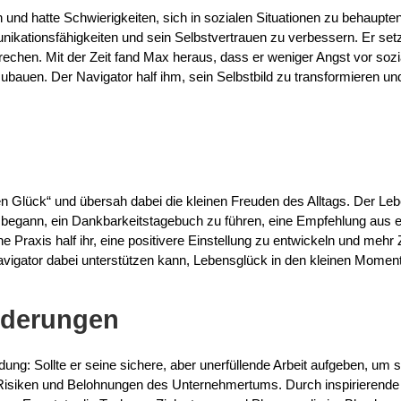
 und hatte Schwierigkeiten, sich in sozialen Situationen zu behaup
kationsfähigkeiten und sein Selbstvertrauen zu verbessern. Er setzt
rechen. Mit der Zeit fand Max heraus, dass er weniger Angst vor sozi
ubauen. Der Navigator half ihm, sein Selbstbild zu transformieren u
 Glück“ und übersah dabei die kleinen Freuden des Alltags. Der Lebe
begann, ein Dankbarkeitstagebuch zu führen, eine Empfehlung aus ei
he Praxis half ihr, eine positivere Einstellung zu entwickeln und mehr 
avigator dabei unterstützen kann, Lebensglück in den kleinen Momen
rderungen
ng: Sollte er seine sichere, aber unerfüllende Arbeit aufgeben, u
 Risiken und Belohnungen des Unternehmertums. Durch inspirierende 