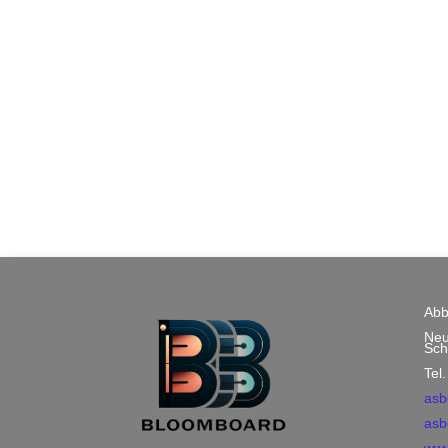
Abb
Neu
Sch
Tel
asb
asb
www