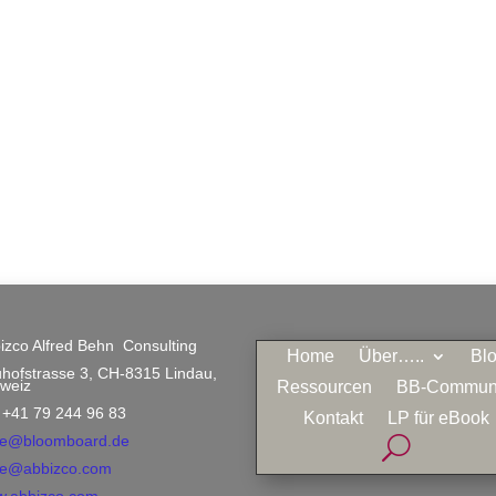
izco Alfred Behn Consulting
Home
Über…..
Bl
hofstrasse 3, CH-8315 Lindau,
weiz
Ressourcen
BB-Commun
. +41 79 244 96 83
Kontakt
LP für eBook
e@bloomboard.de
e@abbizco.com
.abbizco.com