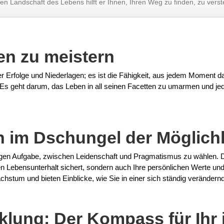
en Landschaft des Lebens hilft er Ihnen, Ihren Weg zu finden, zu verst
en zu meistern
r Erfolge und Niederlagen; es ist die Fähigkeit, aus jedem Moment
Es geht darum, das Leben in all seinen Facetten zu umarmen und jed
en im Dschungel der Möglich
ierigen Aufgabe, zwischen Leidenschaft und Pragmatismus zu wählen. 
ren Lebensunterhalt sichert, sondern auch Ihre persönlichen Werte und
Wachstum und bieten Einblicke, wie Sie in einer sich ständig veränder
klung: Der Kompass für Ih